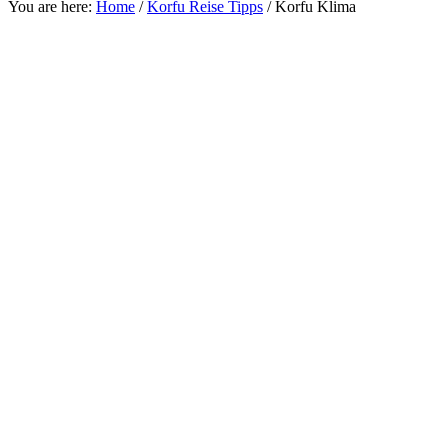
You are here:
Home
/
Korfu Reise Tipps
/
Korfu Klima